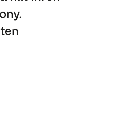
ony.
eten